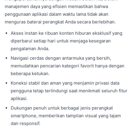
manajemen daya yang efisien memastikan bahwa
penggunaan aplikasi dalam waktu lama tidak akan
menguras baterai perangkat Anda secara berlebihan.
Akses instan ke ribuan konten hiburan eksklusif yang
diperbarui setiap hari untuk menjaga kesegaran
pengalaman Anda.
Navigasi cerdas dengan antarmuka yang bersih,
memudahkan pencarian kategori favorit hanya dengan
beberapa ketukan.
Koneksi stabil dan aman yang menjamin privasi data
pengguna tetap terlindungi saat menikmati seluruh fitur
aplikasi.
Dukungan penuh untuk berbagai jenis perangkat
smartphone, memberikan tampilan visual yang tajam
dan responsif.