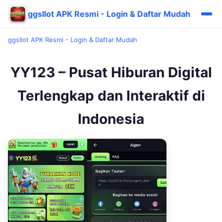
ggsllot APK Resmi - Login & Daftar Mudah
ggsllot APK Resmi - Login & Daftar Mudah
YY123 – Pusat Hiburan Digital
Terlengkap dan Interaktif di
Indonesia