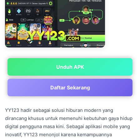
Unduh APK
Daftar Sekarang
YY123 hadir sebagai solusi hiburan modern yang
dirancang khusus untuk memenuhi kebutuhan gaya hidup
digital pengguna masa kini. Sebagai aplikasi mobile yang
inovatif, YY123 menonjol karena kemampuannya