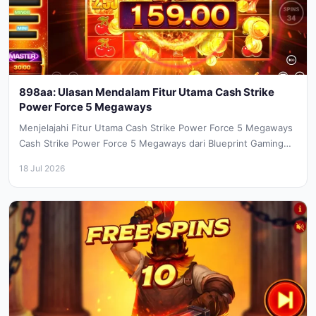
898aa: Ulasan Mendalam Fitur Utama Cash Strike
Power Force 5 Megaways
Menjelajahi Fitur Utama Cash Strike Power Force 5 Megaways
Cash Strike Power Force 5 Megaways dari Blueprint Gaming
menghadirkan perpaduan...
18 Jul 2026